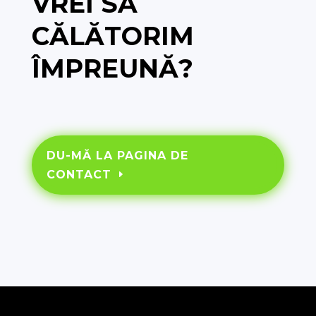
VREI SĂ
CĂLĂTORIM
ÎMPREUNĂ?
DU-MĂ LA PAGINA DE
CONTACT