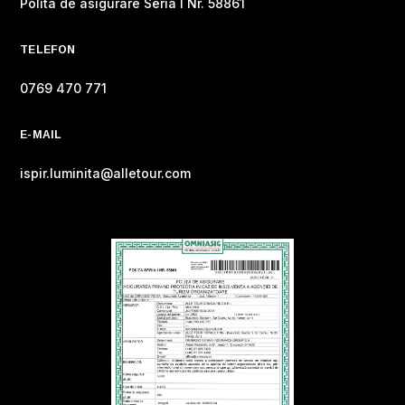
Polita de asigurare Seria I Nr. 58861
TELEFON
0769 470 771
E-MAIL
ispir.luminita@alletour.com