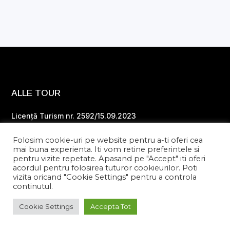
ALLE TOUR
Licență Turism nr. 2592/15.09.2023
Polita de asigurare Seria I Nr. 58861
Folosim cookie-uri pe website pentru a-ti oferi cea
mai buna experienta. Iti vom retine preferintele si
pentru vizite repetate. Apasand pe "Accept" iti oferi
TELEFON
acordul pentru folosirea tuturor cookieurilor. Poti
vizita oricand "Cookie Settings" pentru a controla
0769 470 771
continutul.
Cookie Settings
Accepta Tot
E-MAIL