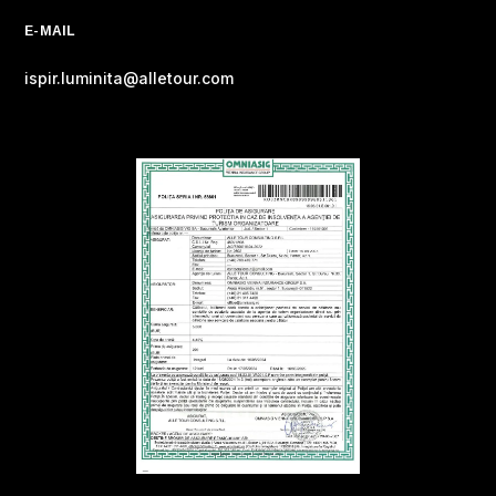
E-MAIL
ispir.luminita@alletour.com