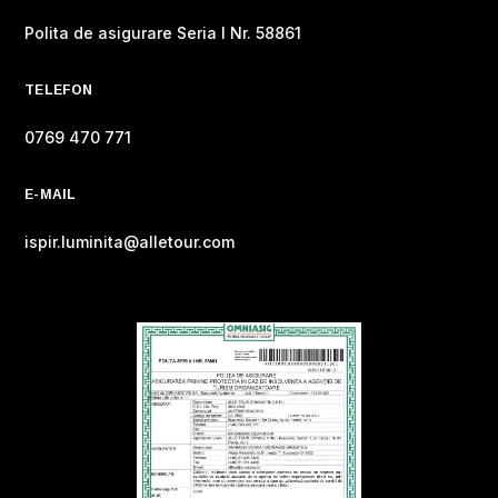
Polita de asigurare Seria I Nr. 58861
TELEFON
0769 470 771
E-MAIL
ispir.luminita@alletour.com