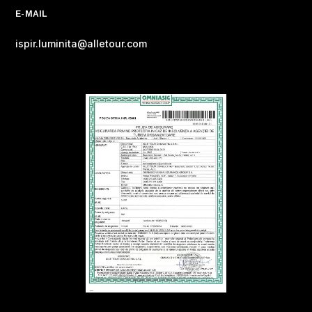
E-MAIL
ispir.luminita@alletour.com