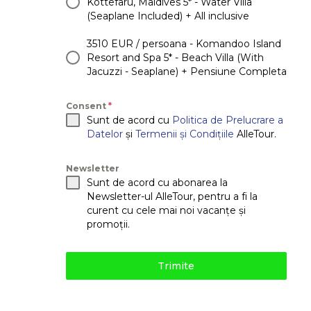
Kottefaru, Maldives 5* - Water Villa
(Seaplane Included) + All inclusive
3510 EUR / persoana - Komandoo Island
Resort and Spa 5* - Beach Villa (With
Jacuzzi - Seaplane) + Pensiune Completa
Consent
*
Sunt de acord cu
Politica de Prelucrare a
Datelor
și
Termenii și Condițiile
AlleTour.
Newsletter
Sunt de acord cu abonarea la
Newsletter-ul AlleTour, pentru a fi la
curent cu cele mai noi vacanțe și
promoții.
Trimite