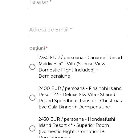
Telefon
*
Adresa de Email
*
Opțiuni
*
2250 EUR / persoana - Canareef Resort
Maldives 4* - Villa (Sunrise View,
Domestic Flight Included) +
Demipensiune
2400 EUR / persoana - Fihalhohi Island
Resort 4* - Deluxe Sky Villa - Shared
Round Speedboat Transfer - Christmas
Eve Gala Dinner + Demipensiune
2450 EUR / persoana - Hondaafushi
Island Resort 4* - Superior Room
(Domestic Flight Promotion) +
Demipensiune