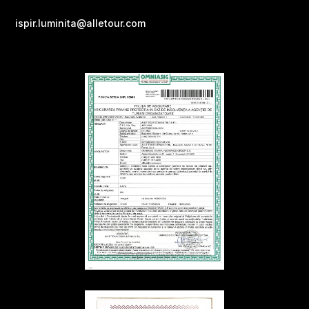
ispir.luminita@alletour.com