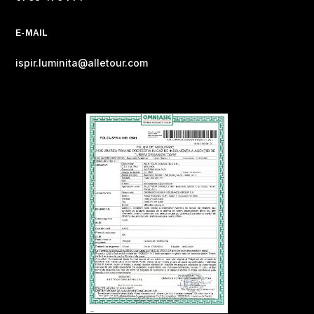
E-MAIL
ispir.luminita@alletour.com