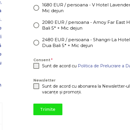
,
1680 EUR / persoana - V Hotel Lavender 
Mic dejun
a
.
2080 EUR / persoana - Amoy Far East Ho
Bali 5* + Mic dejun
e
i
2480 EUR / persoana - Shangri-La Hotel
Dua Bali 5* + Mic dejun
ă
e
Consent
*
u
Sunt de acord cu
Politica de Prelucrare a D
Newsletter
m
Sunt de acord cu abonarea la Newsletter-ul A
vacanțe și promoții.
Trimite