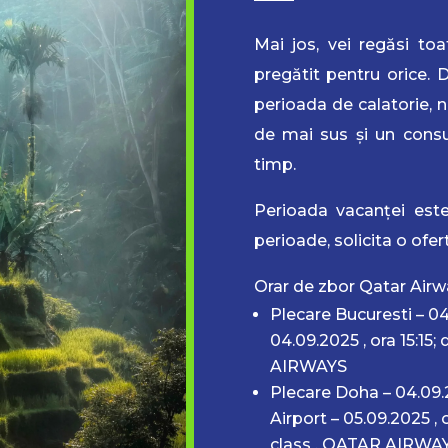
Mai jos, vei regăsi toat
pregătit pentru orice. 
perioada de calatorie, n
de mai sus și un consu
timp.
Perioada vacanței este
perioade, solicita o ofe
Orar de zbor Qatar Airw
Plecare Bucuresti – 04
04.09.2025 , ora 15:15;
AIRWAYS
Plecare Doha – 04.09.2
Airport – 05.09.2025 , 
class
, QATAR AIRWA