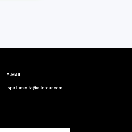
E-MAIL
ispir.luminita@alletour.com