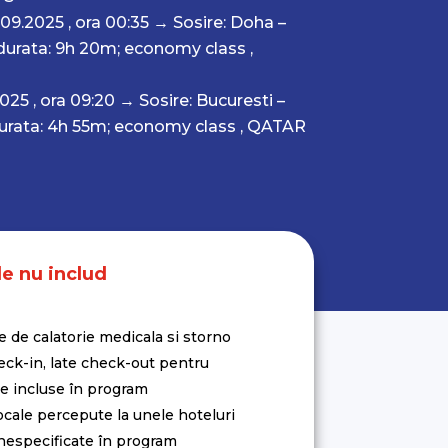
09.2025 , ora 00:35
→
Sosire: Doha –
durata: 9h 20m; economy class
,
025 , ora 09:20
→
Sosire: Bucuresti –
urata: 4h 55m; economy class
, QATAR
le nu includ
e de calatorie medicala si storno
eck-in, late check-out pentru
le incluse în program
ocale percepute la unele hoteluri
especificate în program