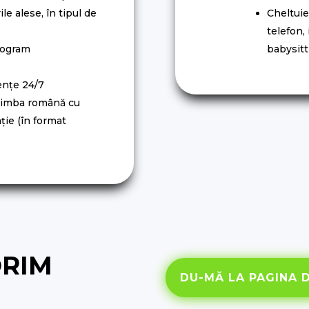
le alese, în tipul de
Cheltuie
telefon, 
rogram
babysitti
ențe 24/7
 limba română cu
ție (în format
ORIM
DU-MĂ LA PAGINA 