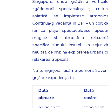
Singapore, unde grădinile verticale
zgârie-norii spectaculoși și cultur
asiatică se împletesc armonios
Continuă-ți vacanța în Bali – un colț d
rai cu plaje spectaculoase, apusur
magice și atmosfera relaxant
specifică sudului insulei. Un sejur d
neuitat, ce îmbină explorarea urbană c
relaxarea tropicală.
Nu te îngrijora, lasă-ne pe noi să ave
grijă de experiența ta.
Dată
Dată
plecare
sosire