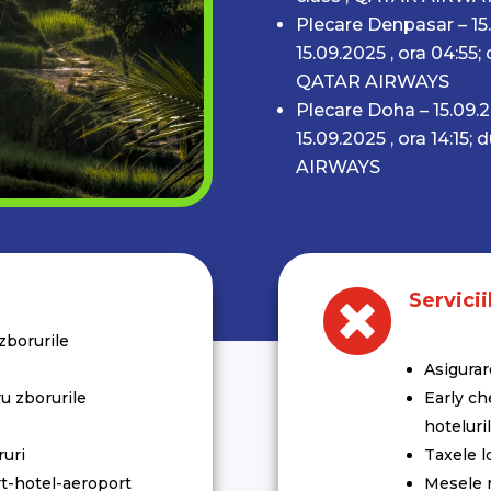
Plecare Denpasar – 15.
15.09.2025 , ora 04:55;
QATAR AIRWAYS
Plecare Doha – 15.09.2
15.09.2025 , ora 14:15;
d
AIRWAYS

Servicii
zborurile
Asigurar
u zborurile
Early ch
hoteluri
ruri
Taxele l
rt-hotel-aeroport
Mesele n