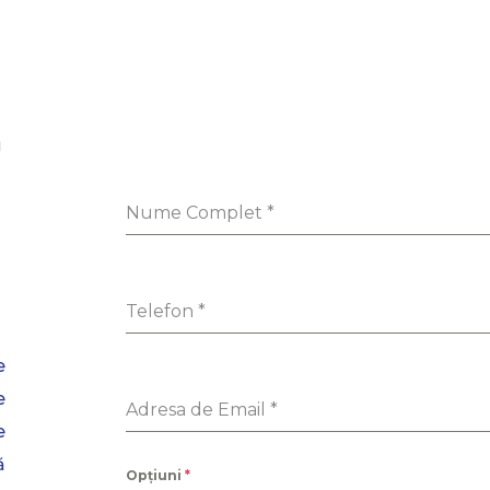
a
Nume Complet
*
Telefon
*
e
e
Adresa de Email
*
e
ă
Opțiuni
*