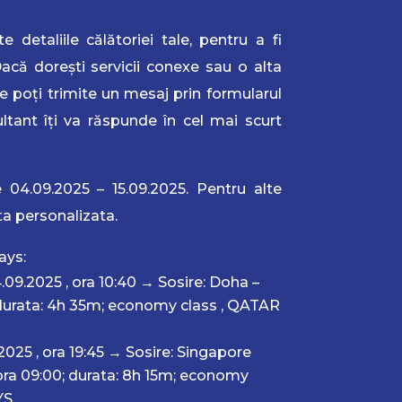
e detaliile călătoriei tale, pentru a fi
Dacă dorești servicii conexe sau o alta
e poți trimite un mesaj prin formularul
ltant îți va răspunde în cel mai scurt
 04.09.2025 – 15.09.2025. Pentru alte
rta personalizata.
ays:
.09.2025 , ora 10:40
→
Sosire: Doha –
durata: 4h 35m; economy class
, QATAR
025 , ora 19:45
→
Sosire: Singapore
ora 09:00;
durata: 8h 15m; economy
YS