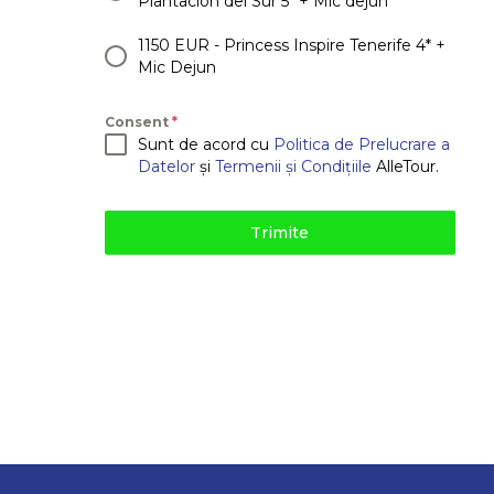
Plantación del Sur 5* + Mic dejun
1150 EUR - Princess Inspire Tenerife 4* +
Mic Dejun
Consent
*
Sunt de acord cu
Politica de Prelucrare a
Datelor
și
Termenii și Condițiile
AlleTour.
Trimite