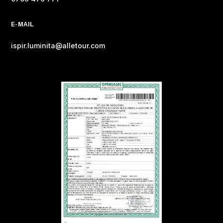
E-MAIL
ispir.luminita@alletour.com