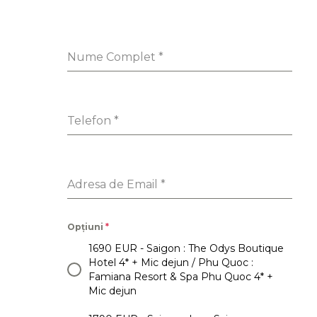
Nume Complet
*
Telefon
*
Adresa de Email
*
Opțiuni
*
1690 EUR - Saigon : The Odys Boutique
Hotel 4* + Mic dejun / Phu Quoc :
Famiana Resort & Spa Phu Quoc 4* +
Mic dejun