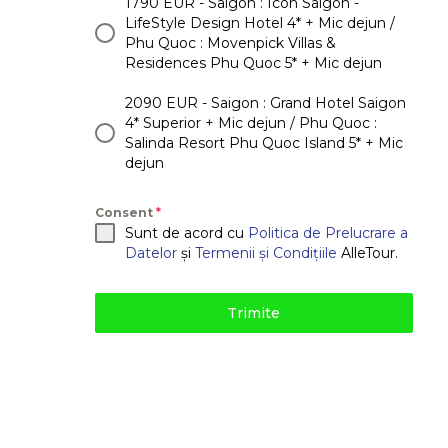
1790 EUR - Saigon : Icon Saigon -
LifeStyle Design Hotel 4* + Mic dejun /
Phu Quoc : Movenpick Villas &
Residences Phu Quoc 5* + Mic dejun
2090 EUR - Saigon : Grand Hotel Saigon
4* Superior + Mic dejun / Phu Quoc :
Salinda Resort Phu Quoc Island 5* + Mic
dejun
Consent
*
Sunt de acord cu
Politica de Prelucrare a
Datelor
și
Termenii și Condițiile
AlleTour.
Trimite