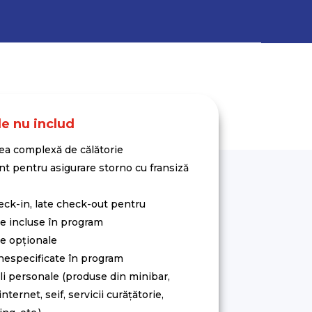
le nu includ
ea complexă de călătorie
t pentru asigurare storno cu fransiză
eck-in, late check-out pentru
le incluse în program
le opționale
especificate în program
li personale (produse din minibar,
internet, seif, servicii curățătorie,