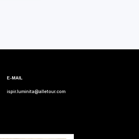
E-MAIL
ispir.luminita@alletour.com