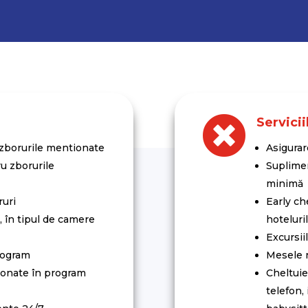

Servicii
 zborurile mentionate
Asigurar
u zborurile
Suplimen
minimă
ruri
Early ch
, în tipul de camere
hoteluri
Excursii
rogram
Mesele n
ionate în program
Cheltuie
telefon, 