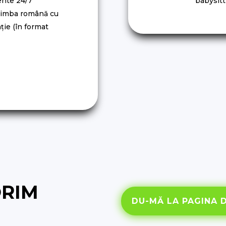
ente 24/7
babysitti
 limba română cu
ție (în format
ORIM
DU-MĂ LA PAGINA 