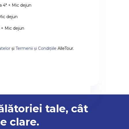
 4* + Mic dejun
Mic dejun
 + Mic dejun
atelor
și
Termenii și Condițiile
AlleTour.
ălătoriei tale, cât
e clare.