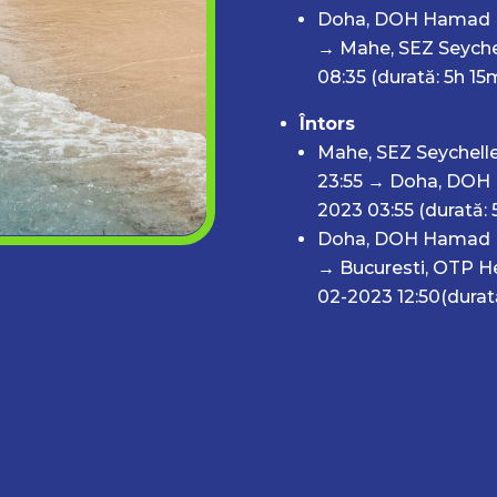
Doha, DOH Hamad Int
→ Mahe, SEZ Seychel
08:35 (durată: 5h 15
Întors
Mahe, SEZ Seychelle
23:55 → Doha, DOH H
2023 03:55 (durată: 
Doha, DOH Hamad In
→ Bucuresti, OTP Hen
02-2023 12:50(durat